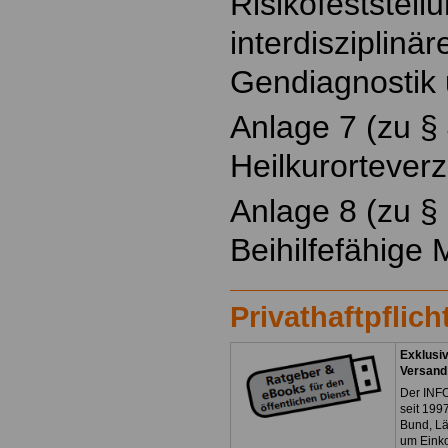
Risikofeststell
interdisziplinä
Gendiagnostik
Anlage 7 (zu § 
Heilkurorteverz
Anlage 8 (zu § 
Beihilfefähige
Privathaftpflic
Exklusiv
Versand
Der INFO
seit 1997
Bund, L
um Eink