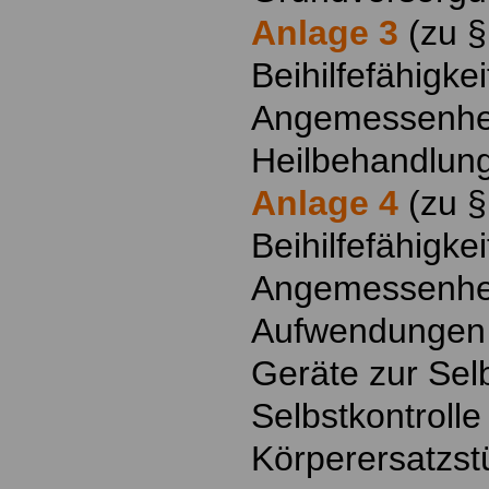
Anlage 3
(zu §
Beihilfefähigke
Angemessenhei
Heilbehandlun
Anlage 4
(zu §
Beihilfefähigke
Angemessenhei
Aufwendungen fü
Geräte zur Se
Selbstkontrolle
Körperersatzst