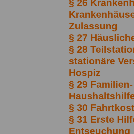
§ 26 Krankenh
Krankenhäuse
Zulassung
§ 27 Häuslich
§ 28 Teilstati
stationäre Ve
Hospiz
§ 29 Familien
Haushaltshilf
§ 30 Fahrtkos
§ 31 Erste Hil
Entseuchung