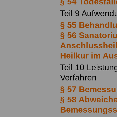
§ 54 Todesfäll
Teil 9 Aufwend
§ 55 Behandl
§ 56 Sanator
Anschlusshei
Heilkur im Au
Teil 10 Leistu
Verfahren
§ 57 Bemessun
§ 58 Abweich
Bemessungss