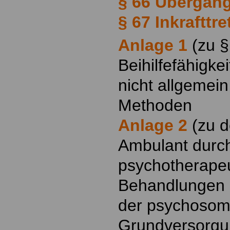
§ 66 Übergan
§ 67 Inkrafttre
Anlage 1
(zu §
Beihilfefähigke
nicht allgemei
Methoden
Anlage 2
(zu d
Ambulant durc
psychotherape
Behandlungen
der psychosom
Grundversorg