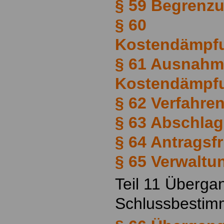
§ 59 Begrenzu
§ 60
Kostendämpf
§ 61 Ausnahm
Kostendämpf
§ 62 Verfahre
§ 63 Abschla
§ 64 Antragsfr
§ 65 Verwaltu
Teil 11 Überga
Schlussbesti