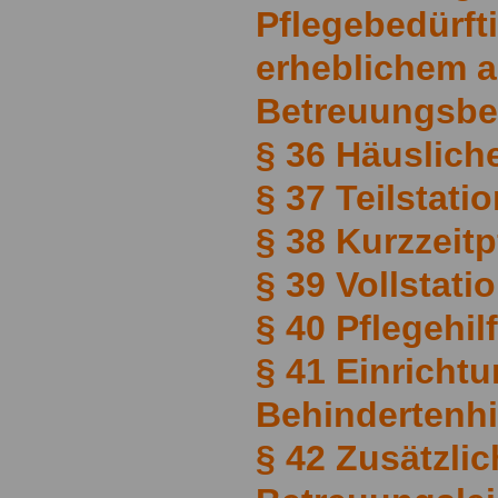
Pflegebedürft
erheblichem 
Betreuungsbe
§ 36 Häuslich
§ 37 Teilstati
§ 38 Kurzzeitp
§ 39 Vollstati
§ 40 Pflegehil
§ 41 Einricht
Behindertenhi
§ 42 Zusätzlic