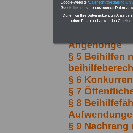
Google-Website "
Datenschutzerklärung & N
§ 3 Beihilfebe
Google ihre personenbezogenen Daten verw
Dürfen wir Ihre Daten nutzen, um Anzeigen 
Personen
erheben Daten und verwenden Cookies, 
§ 4 Berücksic
Angehörige
§ 5 Beihilfen
beihilfeberec
§ 6 Konkurre
§ 7 Öffentlich
§ 8 Beihilfefä
Aufwendunge
§ 9 Nachrang 