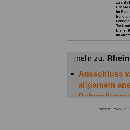
zum
Bei
Bücher a
für Bea
Bund un
Ländern 
Tarifrec
Dienst,
R
im öffen
mehr zu:
Rhein
Ausschluss w
allgemein an
Behandlungs
Beihilfefähigk
Startseite
| www.beihi
Beihilfefähig