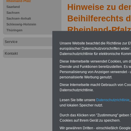
Rheinland-Pfalz
Hinweise zu de
Saarland
Sachsen
Beihilferechts 
Sachsen-Anhalt
Schleswig-Holstein
Rheinland-Pfal
Thüringen
Beihilfeve
Service
Unsere Website beachtet die Richtlinie zur 
europäischer Datenschutzvorschriften wide
Landes Rhe
Kontakt
Datenschutzrichtlinie für elektronische Komm
Diese Internetseite verwendet Cookies, um 
Stand: 22. Jun
Dienste und Funktionen bereitzustellen. Es
Personalisierung von Anzeigen verwendet - un
personalisierte Werbung genutzt.
Inhaltsübersich
Diese Internetseite macht Gebrauch von Cooki
Datenschutzrichtlinie.
Teil 1 Allgeme
Lesen Sie bitte unsere
Datenschutzrichtlinie
,
§ 1 Anwendun
und lokalen Speicher nutzt.
Zweckbestim
Durch das Klicken von "Zustimmung" geben Sie
Cookies auf Ihrem Gerät zu speichern.
§ 2 Rechtsnatu
Wir gewähren Dritten - einschließlich Google -