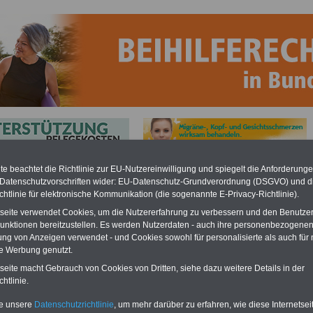
e beachtet die Richtlinie zur EU-Nutzereinwilligung und spiegelt die Anforderung
feverordnung Schleswig-Holstein: Anlage 2
 Datenschutzvorschriften wider: EU-Datenschutz-Grundverordnung (DSGVO) und d
chtlinie für elektronische Kommunikation (die sogenannte E-Privacy-Richtlinie).
ftpflicht-Versicherung
tseite verwendet Cookies, um die Nutzererfahrung zu verbessern und den Benutze
BEHÖRDEN-ABO
mit drei
unktionen bereitzustellen. Es werden Nutzerdaten - auch ihre personenbezogenen
Neu aufgelegt: Juli 2025
Ratgebern zum
ung von Anzeigen verwendet - und Cookies sowohl für personalisierte als auch für 
Pauschalpreis von 22,50
te Werbung genutzt.
Euro (inkl. Versand und
tseite macht Gebrauch von Cookies von Dritten, siehe dazu weitere Details in der
MwSt.):
Wissenswertes
für
Beamtinnen und Beamte,
htlinie.
Beamtenversorgungsrecht
in Bund und Ländern
te unsere
Datenschutzrichtlinie
, um mehr darüber zu erfahren, wie diese Internetse