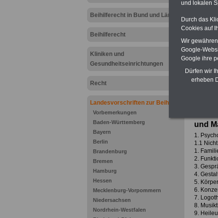
und lokalen S
Beihilferecht in Bund und Ländern
Durch das Kli
Cookies auf I
Beihilferecht
Zu Ind
Wir gewähren D
Google-Websi
Kliniken und
Google ihre 
Gesundheitseinrichtungen
Dürfen wir I
erheben D
.
Recht
Zur Über
Anlage
Landesvorschriften zur Beihilfe
Vorbemerkungen
Ambul
Baden-Württemberg
und M
Bayern
1. Psych
Berlin
1.1 Nich
1. Famili
Brandenburg
2. Funkt
Bremen
3. Gespr
Hamburg
4. Gestal
Hessen
5. Körpe
6. Konze
Mecklenburg-Vorpommern
7. Logot
Niedersachsen
8. Musikt
Nordrhein-Westfalen
9. Heileu