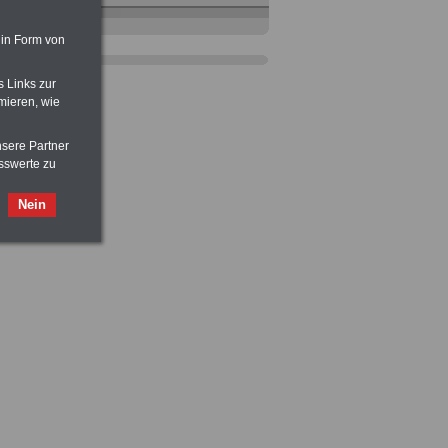
 in Form von
s Links zur
mieren, wie
Taschenbuch
Beihilferecht in
Bund und Ländern
für nur 7,50 Euro
nsere Partner
sswerte zu
Nein