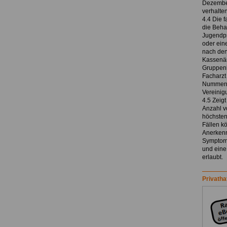
Dezember
verhalte
4.4 Die 
die Beha
Jugendps
oder ein
nach den
Kassenär
Gruppenb
Facharzt
Nummern 
Vereinig
4.5 Zeig
Anzahl v
höchsten
Fällen k
Anerkenn
Symptoma
und eine
erlaubt.
Privatha