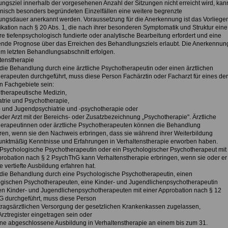
ngsziel innerhalb der vorgesehenen Anzahl der Sitzungen nicht erreicht wird, kan
inisch besonders begründeten Einzelfällen eine weitere begrenzte
ngsdauer anerkannt werden. Voraussetzung für die Anerkennung ist das Vorliege
dikation nach § 20 Abs. 1, die nach ihrer besonderen Symptomatik und Struktur eine
e tiefenpsychologisch fundierte oder analytische Bearbeitung erfordert und eine
ende Prognose über das Erreichen des Behandlungsziels erlaubt. Die Anerkennun
 im letzten Behandlungsabschnitt erfolgen.
ltenstherapie
 die Behandlung durch eine ärztliche Psychotherapeutin oder einen ärztlichen
erapeuten durchgeführt, muss diese Person Fachärztin oder Facharzt für eines der
n Fachgebiete sein:
therapeutische Medizin,
atrie und Psychotherapie,
- und Jugendpsychiatrie und -psychotherapie oder
oder Arzt mit der Bereichs- oder Zusatzbezeichnung „Psychotherapie". Ärztliche
erapeutinnen oder ärztliche Psychotherapeuten können die Behandlung
ren, wenn sie den Nachweis erbringen, dass sie während ihrer Weiterbildung
nktmäßig Kenntnisse und Erfahrungen in Verhaltenstherapie erworben haben.
 Psychologische Psychotherapeutin oder ein Psychologischer Psychotherapeut mit
probation nach § 2 PsychThG kann Verhaltenstherapie erbringen, wenn sie oder er
e vertiefte Ausbildung erfahren hat.
 die Behandlung durch eine Psychologische Psychotherapeutin, einen
gischen Psychotherapeuten, eine Kinder- und Jugendlichenpsychotherapeutin
en Kinder- und Jugendlichenpsychotherapeuten mit einer Approbation nach § 12
 durchgeführt, muss diese Person
rtragsärztlichen Versorgung der gesetzlichen Krankenkassen zugelassen,
Arztregister eingetragen sein oder
ine abgeschlossene Ausbildung in Verhaltenstherapie an einem bis zum 31.