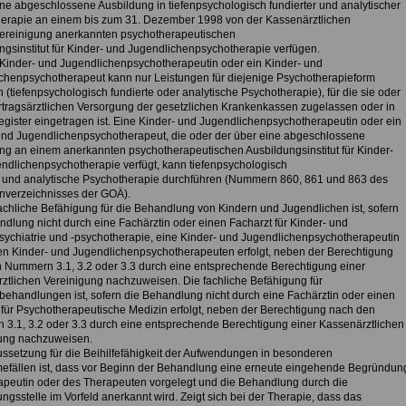
ine abgeschlossene Ausbildung in tiefenpsychologisch fundierter und analytischer
erapie an einem bis zum 31. Dezember 1998 von der Kassenärztlichen
reinigung anerkannten psychotherapeutischen
ngsinstitut für Kinder- und Jugendlichenpsychotherapie verfügen.
 Kinder- und Jugendlichenpsychotherapeutin oder ein Kinder- und
chenpsychotherapeut kann nur Leistungen für diejenige Psychotherapieform
 (tiefenpsychologisch fundierte oder analytische Psychotherapie), für die sie oder
ertragsärztlichen Versorgung der gesetzlichen Krankenkassen zugelassen oder in
register eingetragen ist. Eine Kinder- und Jugendlichenpsychotherapeutin oder ein
und Jugendlichenpsychotherapeut, die oder der über eine abgeschlossene
ng an einem anerkannten psychotherapeutischen Ausbildungsinstitut für Kinder-
ndlichenpsychotherapie verfügt, kann tiefenpsychologisch
e und analytische Psychotherapie durchführen (Nummern 860, 861 und 863 des
verzeichnisses der GOÄ).
fachliche Befähigung für die Behandlung von Kindern und Jugendlichen ist, sofern
ndlung nicht durch eine Fachärztin oder einen Facharzt für Kinder- und
ychiatrie und -psychotherapie, eine Kinder- und Jugendlichenpsychotherapeutin
en Kinder- und Jugendlichenpsychotherapeuten erfolgt, neben der Berechtigung
 Nummern 3.1, 3.2 oder 3.3 durch eine entsprechende Berechtigung einer
ztlichen Vereinigung nachzuweisen. Die fachliche Befähigung für
ehandlungen ist, sofern die Behandlung nicht durch eine Fachärztin oder einen
 für Psychotherapeutische Medizin erfolgt, neben der Berechtigung nach den
3.1, 3.2 oder 3.3 durch eine entsprechende Berechtigung einer Kassenärztlichen
ung nachzuweisen.
ussetzung für die Beihilfefähigkeit der Aufwendungen in besonderen
fällen ist, dass vor Beginn der Behandlung eine erneute eingehende Begründun
apeutin oder des Therapeuten vorgelegt und die Behandlung durch die
ngsstelle im Vorfeld anerkannt wird. Zeigt sich bei der Therapie, dass das