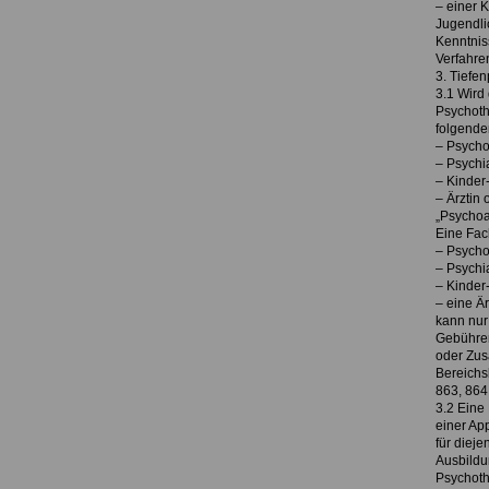
– einer 
Jugendli
Kenntnis
Verfahren
3. Tiefe
3.1 Wird
Psychoth
folgende
– Psycho
– Psychi
– Kinder
– Ärztin
„Psychoa
Eine Fach
– Psycho
– Psychi
– Kinder
– eine Ä
kann nur
Gebühren
oder Zus
Bereichs
863, 864
3.2 Eine
einer Ap
für dieje
Ausbildun
Psychoth