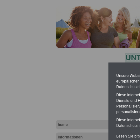
Unsere Websit
Beihil
europäischer
Datenschutzri
Privatha
Diese Interne
Dienste und F
Personalisier
personalisier
Diese Interne
home
Datenschutzric
Lesen Sie bit
Informationen