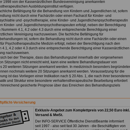
 1998 von der Kassenärztlichen Bundesvereinigung anerkannten
nstherapeutischen Ausbildungsinstitut verfügen.
fachliche Befähigung für die Behandlung von Kindern und Jugendlichen ist, sofern
ndlung nicht durch eine Fachärztin oder einen Facharzt für Kinder- und
ychiatrie und -psychotherapie, eine Kinder- und Jugendlichenpsychotherapeutin
en Kinder- und Jugendlichenpsychotherapeuten erfolgt, neben der Berechtigung
 Nummern 4.1, 4.2 oder 4.3 durch eine entsprechende Berechtigung einer
ztlichen Vereinigung nachzuweisen. Die fachliche Befähigung für
ehandlungen ist, sofern die Behandlung nicht durch eine Fachärztin oder einen
 für Psychotherapeutische Medizin erfolgt, neben der Berechtigung nach den
4.1, 4.2 oder 4.3 durch eine entsprechende Berechtigung einer Kassenärztlichen
ung nachzuweisen.
t sich bei der Therapie, dass das Behandlungsziel innerhalb der vorgesehenen
on Sitzungen nicht erreicht wird, kann eine weitere Behandlungsdauer von
s 20 weiteren Sitzungen anerkannt werden. In medizinisch besonders begründete
önnen nochmals weitere 20 Sitzungen anerkannt werden. Voraussetzung für die
ung ist das Vorliegen einer Indikation nach § 20 Abs. 1, die nach ihrer besonderen
tik und Struktur eine besondere verhaltenstherapeutische Bearbeitung erfordert
 hinreichend gesicherte Prognose über das Erreichen des Behandlungsziels
ftpflicht-Versicherung
Exklusiv-Angebot zum Komplettpreis von 22,50 Euro inkl.
Versand & MwSt.
Der INFO-SERVICE Öffentliche Dienst/Beamte informiert
seit 1997 - also seit fast 30 Jahren - die Beschäftigten von