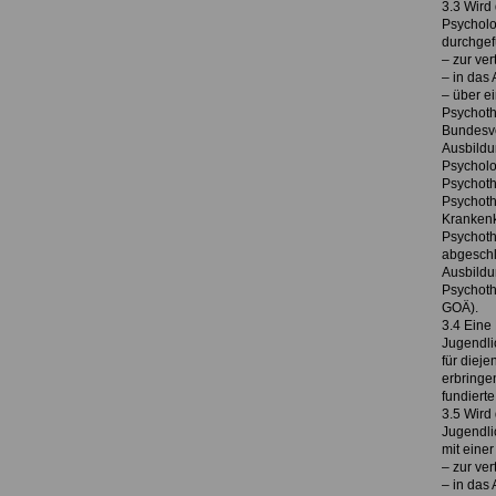
3.3 Wird
Psycholo
durchgef
– zur ve
– in das 
– über e
Psychoth
Bundesve
Ausbildu
Psycholo
Psychoth
Psychothe
Krankenk
Psychoth
abgeschl
Ausbildun
Psychoth
GOÄ).
3.4 Eine
Jugendli
für diej
erbringen
fundierte
3.5 Wird
Jugendli
mit eine
– zur ve
– in das 