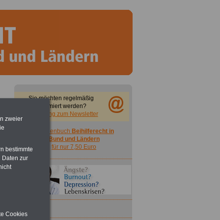
Sie möchten regelmäßig
informiert werden?
Anmeldung zum Newsletter
en zweier
ie
Taschenbuch
Beihilferecht in
Bund und Ländern
für nur 7,50 Euro
rn bestimmte
 Daten zur
nicht
ite Cookies