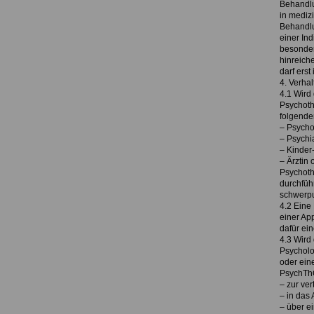
Behandlu
in mediz
Behandlu
einer In
besonder
hinreich
darf erst
4. Verha
4.1 Wird
Psychoth
folgende
– Psycho
– Psychi
– Kinder
– Ärztin 
Psychoth
durchfüh
schwerpu
4.2 Eine
einer Ap
dafür ein
4.3 Wird
Psycholo
oder ein
PsychThG
– zur ve
– in das 
– über e