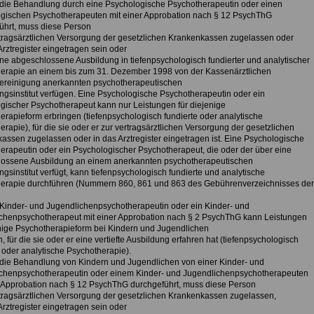
 die Behandlung durch eine Psychologische Psychotherapeutin oder einen
gischen Psychotherapeuten mit einer Approbation nach § 12 PsychThG
ührt, muss diese Person
rtragsärztlichen Versorgung der gesetzlichen Krankenkassen zugelassen oder
Arztregister eingetragen sein oder
ine abgeschlossene Ausbildung in tiefenpsychologisch fundierter und analytischer
erapie an einem bis zum 31. Dezember 1998 von der Kassenärztlichen
reinigung anerkannten psychotherapeutischen
ngsinstitut verfügen. Eine Psychologische Psychotherapeutin oder ein
gischer Psychotherapeut kann nur Leistungen für diejenige
erapieform erbringen (tiefenpsychologisch fundierte oder analytische
rapie), für die sie oder er zur vertragsärztlichen Versorgung der gesetzlichen
assen zugelassen oder in das Arztregister eingetragen ist. Eine Psychologische
erapeutin oder ein Psychologischer Psychotherapeut, die oder der über eine
ossene Ausbildung an einem anerkannten psychotherapeutischen
gsinstitut verfügt, kann tiefenpsychologisch fundierte und analytische
erapie durchführen (Nummern 860, 861 und 863 des Gebührenverzeichnisses der
 Kinder- und Jugendlichenpsychotherapeutin oder ein Kinder- und
chenpsychotherapeut mit einer Approbation nach § 2 PsychThG kann Leistungen
enige Psychotherapieform bei Kindern und Jugendlichen
, für die sie oder er eine vertiefte Ausbildung erfahren hat (tiefenpsychologisch
 oder analytische Psychotherapie).
 die Behandlung von Kindern und Jugendlichen von einer Kinder- und
chenpsychotherapeutin oder einem Kinder- und Jugendlichenpsychotherapeuten
r Approbation nach § 12 PsychThG durchgeführt, muss diese Person
rtragsärztlichen Versorgung der gesetzlichen Krankenkassen zugelassen,
Arztregister eingetragen sein oder