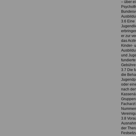
– über e
Psychoth
Bundesve
Ausbildu
3.6 Eine
Jugendli
erbringen
er zur v
das Arzt
Kinder- 
Ausbildu
und Juge
fundiert
Gebühren
3.7 Die 
die Beha
Jugendps
oder ein
nach den
Kassenär
Gruppenb
Facharzt
Nummern 
Vereinig
3.8 Vora
Ausnahme
der Ther
Festsetzu