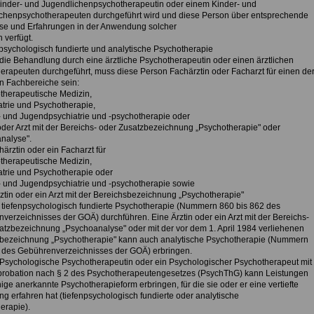
Kinder- und Jugendlichenpsychotherapeutin oder einem Kinder- und
chenpsychotherapeuten durchgeführt wird und diese Person über entsprechende
se und Erfahrungen in der Anwendung solcher
 verfügt.
npsychologisch fundierte und analytische Psychotherapie
 die Behandlung durch eine ärztliche Psychotherapeutin oder einen ärztlichen
erapeuten durchgeführt, muss diese Person Fachärztin oder Facharzt für einen de
n Fachbereiche sein:
therapeutische Medizin,
atrie und Psychotherapie,
- und Jugendpsychiatrie und -psychotherapie oder
 oder Arzt mit der Bereichs- oder Zusatzbezeichnung „Psychotherapie" oder
nalyse".
ärztin oder ein Facharzt für
therapeutische Medizin,
atrie und Psychotherapie oder
- und Jugendpsychiatrie und -psychotherapie sowie
rztin oder ein Arzt mit der Bereichsbezeichnung „Psychotherapie"
 tiefenpsychologisch fundierte Psychotherapie (Nummern 860 bis 862 des
verzeichnisses der GOÄ) durchführen. Eine Ärztin oder ein Arzt mit der Bereichs-
atzbezeichnung „Psychoanalyse" oder mit der vor dem 1. April 1984 verliehenen
bezeichnung „Psychotherapie" kann auch analytische Psychotherapie (Nummern
 des Gebührenverzeichnisses der GOÄ) erbringen.
 Psychologische Psychotherapeutin oder ein Psychologischer Psychotherapeut mit
probation nach § 2 des Psychotherapeutengesetzes (PsychThG) kann Leistungen
nige anerkannte Psychotherapieform erbringen, für die sie oder er eine vertiefte
g erfahren hat (tiefenpsychologisch fundierte oder analytische
erapie).