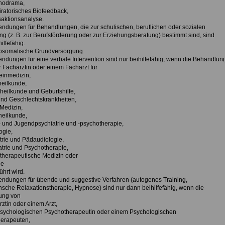
hodrama,
iratorisches Biofeedback,
saktionsanalyse.
endungen für Behandlungen, die zur schulischen, beruflichen oder sozialen
g (z. B. zur Berufsförderung oder zur Erziehungsberatung) bestimmt sind, sind
ilfefähig.
osomatische Grundversorgung
endungen für eine verbale Intervention sind nur beihilfefähig, wenn die Behandlun
r Fachärztin oder einem Facharzt für
einmedizin,
eilkunde,
heilkunde und Geburtshilfe,
und Geschlechtskrankheiten,
 Medizin,
heilkunde,
- und Jugendpsychiatrie und -psychotherapie,
ogie,
trie und Pädaudiologie,
atrie und Psychotherapie,
therapeutische Medizin oder
ie
hrt wird.
endungen für übende und suggestive Verfahren (autogenes Training,
sche Relaxationstherapie, Hypnose) sind nur dann beihilfefähig, wenn die
ung von
rztin oder einem Arzt,
Psychologischen Psychotherapeutin oder einem Psychologischen
erapeuten,