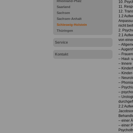
Rheinland-Pfalz
10. Psyc
11. Resp
Saarland
12. Tran
Sachsen
1.2 Aufw
Sachsen-Anhalt
Anpassun
Schleswig-Holstein
nicht beih
2. Psych
Thüringen
2.1 Aufw
von eine
Service
– Allgem
– Augenh
– Frauen
Kontakt
– Haut- 
– Innere
– Kinder
– Kinder
– Neurol
– Phonia
– Psychi
– psycho
– Urolog
durchgefü
2.2 Aufw
Jacobson
Behandl
– einer Ä
– einer 
Psychoth