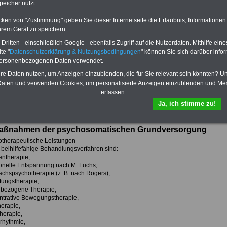
sowie
Beihilferecht
in Bund
peicher nutzt.
und Ländern. Alle drei
Ratgeber sind übersichtlich
cken von "Zustimmung" geben Sie dieser Internetseite die Erlaubnis, Informationen
gegliedert und erläutern
hrem Gerät zu speichern.
auch komplizierte
ikationen von A bis Z und
ausgewählten Kliniken
Sachverhalte verständlich.
ritten - einschließlich Google - ebenfalls Zugriff auf die Nutzerdaten. Mithilfe eine
te "
Datenschutzerklärung & Nutzungsbedingungen
" können Sie sich darüber infor
Das
BEHÖRDEN-ABO
>>>
kann hier bestellt werden
personenbezogenen Daten verwendet.
hre Daten nutzen, um Anzeigen einzublenden, die für Sie relevant sein könnten? U
aten und verwenden Cookies, um personalisierte Anzeigen einzublenden und Me
erfassen.
sicht der Beihilfenverordnung des Landes Schleswig-Holstein:
Ja, ich stimme zu!
 2 (zu §§ 18 bis 21 der BBhV):
ant durchgeführte psychotherapeutische Behandlungen
aßnahmen der psychosomatischen Grundversorgung
otherapeutische Leistungen
t beihilfefähige Behandlungsverfahren sind:
entherapie,
ionelle Entspannung nach M. Fuchs,
ächspsychotherapie (z. B. nach Rogers),
tungstherapie,
rbezogene Therapie,
ntrative Bewegungstherapie,
herapie,
herapie,
rhythmie,