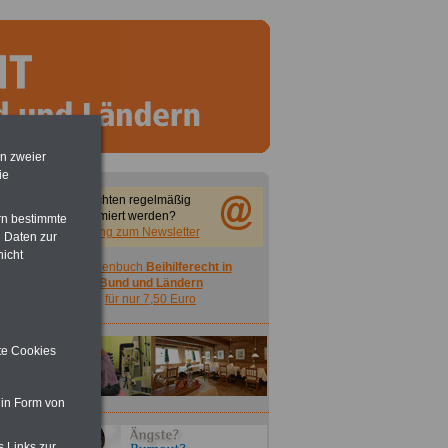
en zweier
ie
Sie möchten regelmäßig
informiert werden?
rn bestimmte
Anmeldung zum Newsletter
 Daten zur
nicht
Taschenbuch
Beihilferecht in
Bund und Ländern
für nur 7,50 Euro
ite Cookies
 in Form von
s Links zur