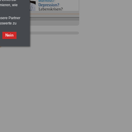
mieren, wie
nsere Partner
sswerte zu
Taschenbuch
Beihilferecht in
Nein
Bund und Ländern
für nur 7,50 Euro