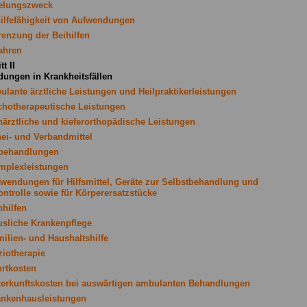
elungszweck
hilfefähigkeit von Aufwendungen
renzung der Beihilfen
fahren
t II
ungen in Krankheitsfällen
ulante ärztliche Leistungen und Heilpraktikerleistungen
chotherapeutische Leistungen
närztliche und kieferorthopädische Leistungen
nei- und Verbandmittel
lbehandlungen
mplexleistungen
fwendungen für Hilfsmittel, Geräte zur Selbstbehandlung und
ontrolle sowie für Körperersatzstücke
hhilfen
usliche Krankenpflege
milien- und Haushaltshilfe
ziotherapie
hrtkosten
terkunftskosten bei auswärtigen ambulanten Behandlungen
ankenhausleistungen