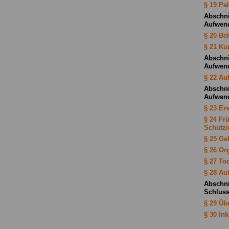
§ 19 Pa
Abschnit
Aufwend
§ 20 Be
§ 21 Ku
Abschni
Aufwend
§ 22 Au
Abschni
Aufwend
§ 23 Ers
§ 24 Fr
Schutz
§ 25 Ge
§ 26 Or
§ 27 Tod
§ 28 Au
Abschni
Schlus
§ 29 Üb
§ 30 Ink