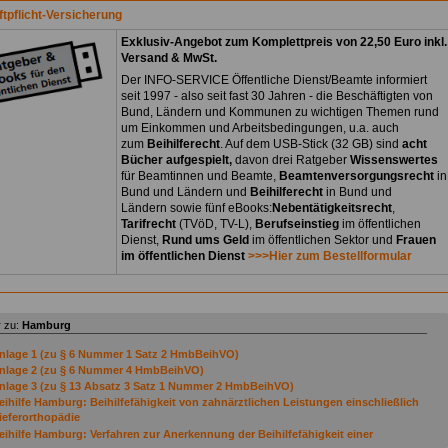
ftpflicht-Versicherung
Exklusiv-Angebot zum Komplettpreis von 22,50 Euro inkl.
Versand & MwSt.
Der INFO-SERVICE Öffentliche Dienst/Beamte informiert
seit 1997 - also seit fast 30 Jahren - die Beschäftigten von
Bund, Ländern und Kommunen zu wichtigen Themen rund
um Einkommen und Arbeitsbedingungen, u.a. auch
zum
Beihilferecht
. Auf dem USB-Stick (32 GB) sind
acht
Bücher aufgespielt,
davon drei Ratgeber
Wissenswertes
für Beamtinnen und Beamte,
Beamtenversorgungsrecht
in
Bund und Ländern und
Beihilferecht
in Bund und
Ländern sowie fünf eBooks:
Nebentätigkeitsrecht
,
Tarifrecht
(TVöD, TV-L),
Berufseinstieg
im öffentlichen
Dienst,
Rund ums Geld
im öffentlichen Sektor und
Frauen
im öffentlichen Dienst
>>>Hier zum Bestellformular
 zu:
Hamburg
nlage 1 (zu § 6 Nummer 1 Satz 2 HmbBeihVO)
nlage 2 (zu § 6 Nummer 4 HmbBeihVO)
nlage 3 (zu § 13 Absatz 3 Satz 1 Nummer 2 HmbBeihVO)
eihilfe Hamburg: Beihilfefähigkeit von zahnärztlichen Leistungen einschließlich
ieferorthopädie
eihilfe Hamburg: Verfahren zur Anerkennung der Beihilfefähigkeit einer