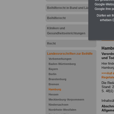
Google-Websi
Beihilferecht in Bund und Ländern
Google ihre 
Dürfen wir I
Beihilferecht
Zu Ind
erheben D
Kliniken und
Gesundheitseinrichtungen
.
Recht
Hambu
Landesvorschriften zur Beihilfe
Verordn
und Tod
Vorbemerkungen
Hier fin
Baden-Württemberg
Hamburg
Bayern
>>>Auf e
Berlin
Regelung
Brandenburg
Die Reda
Bremen
Stand: 
Hamburg
S. 48)1)
Hessen
Mecklenburg-Vorpommern
Inhaltsü
Niedersachsen
Abschnit
Nordrhein-Westfalen
Allgeme