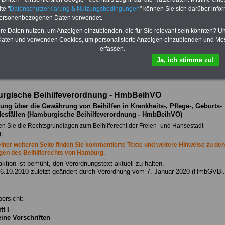
sowie
Beihilferecht
in Bund
und Ländern. Alle drei
te "
Datenschutzerklärung & Nutzungsbedingungen
" können Sie sich darüber infor
Ratgeber sind übersichtlich
personenbezogenen Daten verwendet.
gegliedert und erläutern
hre Daten nutzen, um Anzeigen einzublenden, die für Sie relevant sein könnten? U
auch komplizierte
ikationen von A bis Z und
ausgewählten Kliniken
aten und verwenden Cookies, um personalisierte Anzeigen einzublenden und Me
Sachverhalte verständlich.
erfassen.
Das
BEHÖRDEN-ABO
>>>
kann hier bestellt werden
Ja, ich stimme zu!
rgische Beihilfeverordnung - HmbBeihVO
ung über die Gewährung von Beihilfen in Krankheits-, Pflege-, Geburts-
esfällen
(Hamburgische Beihilfeverordnung - HmbBeihVO)
den Sie die Rechtsgrundlagen zum Beihilferecht der Freien- und Hansestadt
.
iner weiteren Seite finden Sie kommentierte Texte und weitere Hinweise zu den
en des Beihilferechts von Hamburg.
ktion ist bemüht, den Verordnungstext aktuell zu halten.
26.10.2010 zuletzt geändert durch Verordnung vom 7. Januar 2020 (HmbGVBl.
bersicht:
t I
ine Vorschriften