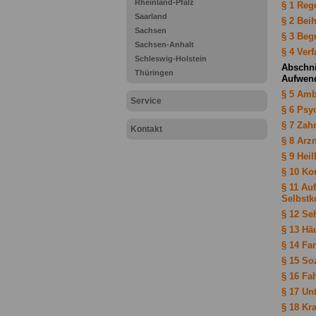
Rheinland-Pfalz
§ 1 Reg
Saarland
§ 2 Bei
Sachsen
§ 3 Beg
Sachsen-Anhalt
§ 4 Ver
Schleswig-Holstein
Abschnit
Thüringen
Aufwend
§ 5 Amb
Service
§ 6 Psy
§ 7 Zah
Kontakt
§ 8 Arz
§ 9 Hei
§ 10 Ko
§ 11 Au
Selbstk
§ 12 Se
§ 13 Hä
§ 14 Fa
§ 15 So
§ 16 Fa
§ 17 Un
§ 18 Kr