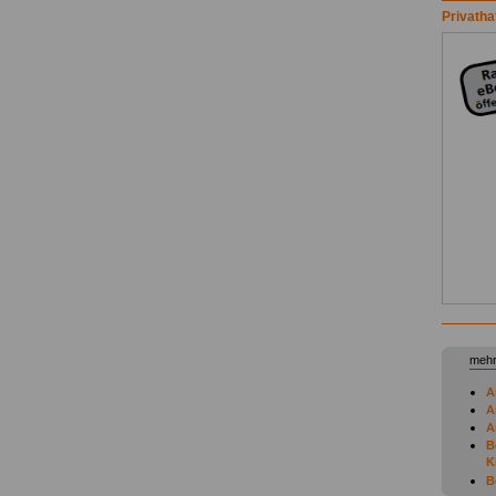
Privatha
mehr
A
A
A
B
K
B