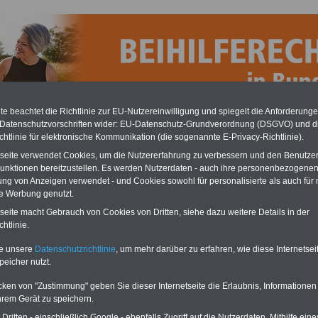
e beachtet die Richtlinie zur EU-Nutzereinwilligung und spiegelt die Anforderung
 Datenschutzvorschriften wider: EU-Datenschutz-Grundverordnung (DSGVO) und d
chtlinie für elektronische Kommunikation (die sogenannte E-Privacy-Richtlinie).
tseite verwendet Cookies, um die Nutzererfahrung zu verbessern und den Benutze
unktionen bereitzustellen. Es werden Nutzerdaten - auch ihre personenbezogenen
ung von Anzeigen verwendet - und Cookies sowohl für personalisierte als auch für 
lfeverordnung in Hamburg
te Werbung genutzt.
ftpflicht-Versicherung
tseite macht Gebrauch von Cookies von Dritten, siehe dazu weitere Details in der
htlinie.
BEHÖRDEN-ABO
mit drei
Neu aufgelegt: Juli 2025
Ratgebern zum
te unsere
Datenschutzrichtlinie
, um mehr darüber zu erfahren, wie diese Internetse
Pauschalpreis von 22,50
Euro (inkl. Versand und
peicher nutzt.
MwSt.):
Wissenswertes
für
Beamtinnen und Beamte,
cken von "Zustimmung" geben Sie dieser Internetseite die Erlaubnis, Informationen
Beamtenversorgungsrecht
hrem Gerät zu speichern.
in Bund und Ländern
ritten - einschließlich Google - ebenfalls Zugriff auf die Nutzerdaten. Mithilfe eine