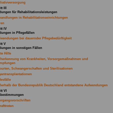
lliativversorgung
t III
ungen für Rehabilitationsleistungen
handlungen in Rehabilitationseinrichtungen
ren
tt IV
ungen in Pflegefällen
fwendungen bei dauernder Pflegebedürftigkeit
tt V
ungen in sonstigen Fällen
te Hilfe
üherkennung von Krankheiten, Vorsorgemaßnahmen und
impfungen
burten, Schwangerschaften und Sterilisationen
gantransplantationen
esfälle
ßerhalb der Bundesrepublik Deutschland entstandene Aufwendungen
tt VI
sbestimmungen
ergangsvorschriften
rafttreten