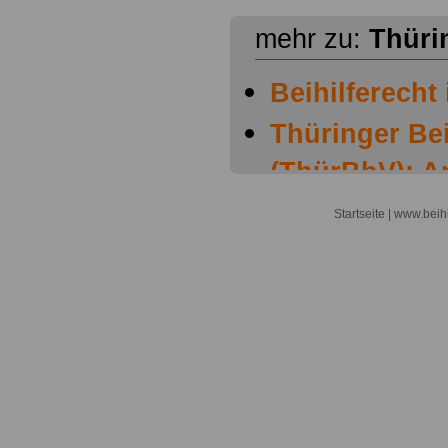
mehr zu:
Thüri
Beihilferecht
Thüringer Be
(ThürBhV): A
Höchstbeträge
Startseite
| www.beihi
Angemessenh
Aufwendunge
Heilpraktiker
Thüringer Be
(THürBhV): A