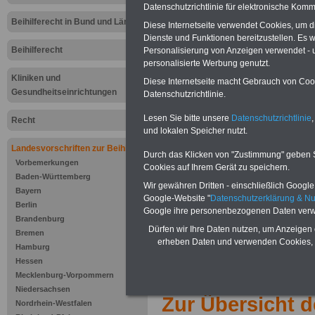
Datenschutzrichtlinie für elektronische Komm
Beihilferecht in Bund und Ländern
Privathaftpflic
Diese Internetseite verwendet Cookies, um 
Dienste und Funktionen bereitzustellen. Es
Beihilferecht
Personalisierung von Anzeigen verwendet - un
Neu aufgelegt: Juli 2
personalisierte Werbung genutzt.
Kliniken und
Diese Internetseite macht Gebrauch von Cooki
Gesundheitseinrichtungen
Datenschutzrichtlinie.
Lesen Sie bitte unsere
Datenschutzrichtlinie
,
Recht
und lokalen Speicher nutzt.
Landesvorschriften zur Beihilfe
Durch das Klicken von "Zustimmung" geben Sie
Vorbemerkungen
Cookies auf Ihrem Gerät zu speichern.
Baden-Württemberg
Wir gewähren Dritten - einschließlich Google -
Bayern
Zu Indikationen von A bis Z und
ausge
Google-Website "
Datenschutzerklärung & N
Berlin
Google ihre personenbezogenen Daten verw
Brandenburg
Dürfen wir Ihre Daten nutzen, um Anzeigen 
Bremen
erheben Daten und verwenden Cookies, 
Hamburg
Hessen
.
Mecklenburg-Vorpommern
Niedersachsen
Zur Übersicht d
Nordrhein-Westfalen