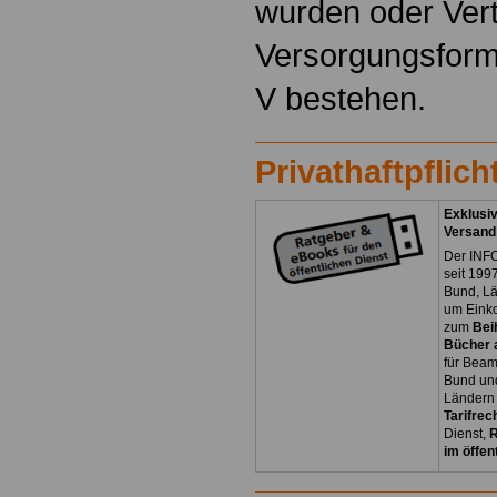
wurden oder Vert
Versorgungsfor
V bestehen.
Privathaftpflic
Exklusiv
Versand
Der INFO
seit 1997
Bund, L
um Eink
zum
Bei
Bücher a
für Bea
Bund un
Ländern 
Tarifrec
Dienst,
R
im öffen