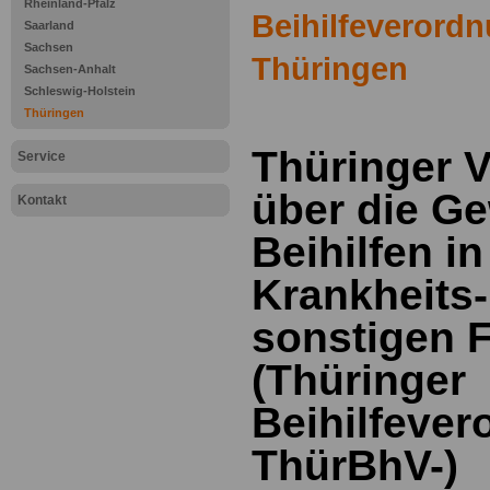
Rheinland-Pfalz
Beihilfeverord
Saarland
Sachsen
Thüringen
Sachsen-Anhalt
Schleswig-Holstein
Thüringen
Thüringer 
Service
über die G
Kontakt
Beihilfen in
Krankheits-
sonstigen F
(Thüringer
Beihilfever
ThürBhV-)