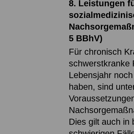
8. Leistungen f
sozialmedizini
Nachsorgemaßn
5 BBhV)
Für chronisch K
schwerstkranke 
Lebensjahr noch 
haben, sind unte
Voraussetzungen
Nachsorgemaßnah
Dies gilt auch i
schwierigen Fäll