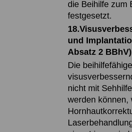
die Beihilfe zu
festgesetzt.
18.Visusverbes
und Implantatio
Absatz 2 BBhV)
Die beihilfefähi
visusverbesser
nicht mit Sehhil
werden können, w
Hornhautkorrekt
Laserbehandlung 