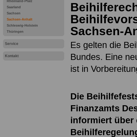
Rheinland-Pfalz
Beihilferec
Saarland
Sachsen
Beihilfevors
Sachsen-Anhalt
Schleswig-Holstein
Sachsen-An
Thüringen
Es gelten die Bei
Service
Bundes. Eine ne
Kontakt
ist in Vorbereitun
Die Beihilfefes
Finanzamts De
informiert über 
Beihilferegelun