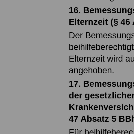
16. Bemessungs
Elternzeit (§ 4
Der Bemessungss
beihilfeberechtig
Elternzeit wird a
angehoben.
17. Bemessungss
der gesetzliche
Krankenversich
47 Absatz 5 BB
Für beihilfeberec