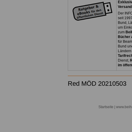
Exklusiv
Versand
Der INFO
seit 1997
Bund, L
um Eink
zum
Bei
Bücher a
für Bea
Bund un
Ländern 
Tarifrec
Dienst,
R
im öffen
Red MÖD 20210503
Startseite
| www.beihi