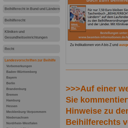
Beihilferecht in Bund und Ländern
Beihilferecht
Kliniken und
Gesundheitseinrichtungen
Zu Indikationen von A bis Z und
ausge
Recht
Landesvorschriften zur Beihilfe
Vorbemerkungen
Baden-Württemberg
.
Bayern
Berlin
>>>Auf einer we
Brandenburg
Bremen
Sie kommentiert
Hamburg
Hessen
Hinweise zu de
Mecklenburg-Vorpommern
Niedersachsen
Beihilferechts
Nordrhein-Westfalen