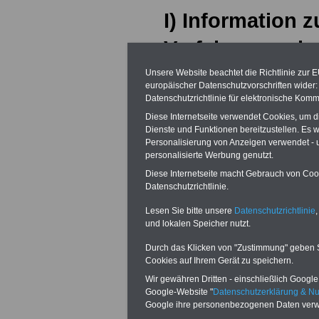
I) Information 
Verfahrensweise
Antragsbearbei
Unsere Website beachtet die Richtlinie zur 
europäischer Datenschutzvorschriften wide
Datenschutzrichtlinie für elektronische Komm
Zukünftig werden
Diese Internetseite verwendet Cookies, um 
(Arztrechnungen,
Dienste und Funktionen bereitzustellen. Es
Personalisierung von Anzeigen verwendet - un
personalisierte Werbung genutzt.
Kostenpläne, usw
Diese Internetseite macht Gebrauch von Cooki
zurückgesandt. D
Datenschutzrichtlinie.
Lesen Sie bitte unsere
Datenschutzrichtlinie
,
Dauer von 6 Mona
und lokalen Speicher nutzt.
anschließend vern
Durch das Klicken von "Zustimmung" geben Sie
Cookies auf Ihrem Gerät zu speichern.
Sie
Wir gewähren Dritten - einschließlich Google -
Google-Website "
Datenschutzerklärung & N
deshalb nur noc
Google ihre personenbezogenen Daten verw