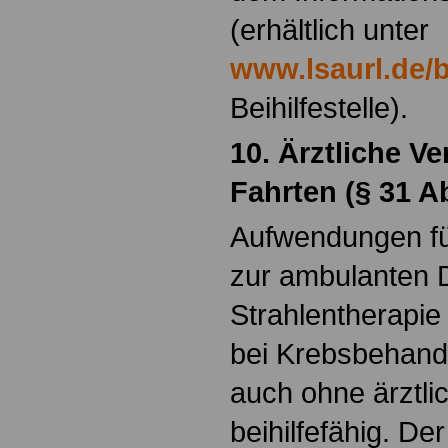
(erhältlich unter
www.lsaurl.de/b
Beihilfestelle).
10. Ärztliche V
Fahrten (§ 31 A
Aufwendungen fü
zur ambulanten D
Strahlentherapi
bei Krebsbehandl
auch ohne ärztli
beihilfefähig. De