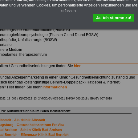
aten und verwenden Cookies, um personalisierte Anzeigen einzublenden und Me
Einfach Bild anklicken
erfassen.
sierte Akutmedizin und
Ja, ich stimme zu!
sche Rehabilitation:
eurologische Frührehabilitation (Phase B)
eurologie/Neuropsychologie (Phasen C und D und BGSW)
rthopädie, Unfallchirurgie (BGSW)
eriatrie
nnere Medizin
mbulantes Therapiezentrum
niken / Gesundheitseinrichtungen finden Sie
hier
für das Anzeigenmarketing in einer Klinik / Gesundheitseinrichtung zuständig und
sich über das kostengünstige Beihilfe-Doppelpack (Ratgeber & Internet)
ren? Hier finden Sie mehr
Informationen
2022_13_002 /
KLVZ2022_13_2/
MÖD/GV-065-2021 BH/GV 066-2018
/
BH/GV 067-2019
 zu:
Klinikverzeichnis im Buch Beihilferecht
lbstadt - Akutklinik Albstadt
ugsburg - Gesundheitszentrum ProVita
ad Arolsen - Schön Klinik Bad Arolsen
ad Bertrich - Elfenmaar-Klinik Bad Bertrich