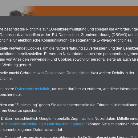
e beachtet die Richtlinie zur EU-Nutzereinwilligung und spiegelt die Anforderung
 Datenschutzvorschriften wider: EU-Datenschutz-Grundverordnung (DSGVO) und d
chtlinie für elektronische Kommunikation (die sogenannte E-Privacy-Richtlinie).
tseite verwendet Cookies, um die Nutzererfahrung zu verbessern und den Benutze
unktionen bereitzustellen. Es werden Nutzerdaten - auch ihre personenbezogenen
ung von Anzeigen verwendet - und Cookies sowohl für personalisierte als auch für 
te Werbung genutzt.
tseite macht Gebrauch von Cookies von Dritten, siehe dazu weitere Details in der
htlinie.
rach - m&i-Fachkliniken Hohenurach
te unsere
Datenschutzrichtlinie
, um mehr darüber zu erfahren, wie diese Internetse
kliniken Hohenurach
peicher nutzt.
-Kant-Str. 33
ad Urach
cken von "Zustimmung" geben Sie dieser Internetseite die Erlaubnis, Informationen
1 25 / 151 - 01
hrem Gerät zu speichern.
 25 / 151 - 11 06
hkliniken-hohenurach.de
ritten - einschließlich Google - ebenfalls Zugriff auf die Nutzerdaten. Mithilfe eine
hkliniken-hohenurach.de
te "
Datenschutzerklärung & Nutzungsbedingungen
" können Sie sich darüber infor
personenbezogenen Daten verwendet.
hre Daten nutzen, um Anzeigen einzublenden, die für Sie relevant sein könnten? U