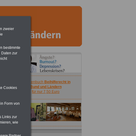
en zweier
ie
rn bestimmte
 Daten zur
nicht
Taschenbuch
Beihilferecht in
Bund und Ländern
ite Cookies
für nur 7,50 Euro
 in Form von
s Links zur
mieren, wie
nsere Partner