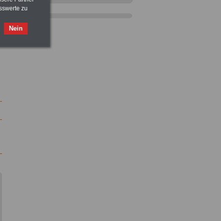
sswerte zu
Nein
Taschenbuch
Beihilferecht in
Bund und Ländern
für nur 7,50 Euro