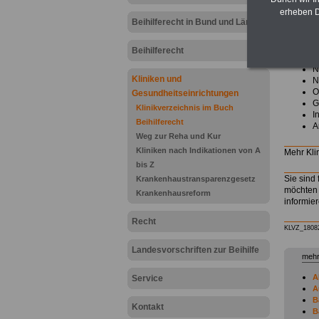
Profil
erheben D
Beihilferecht in Bund und Ländern
Speziali
Medizini
Beihilferecht
N
Kliniken und
N
O
Gesundheitseinrichtungen
G
Klinikverzeichnis im Buch
I
Beihilferecht
A
Weg zur Reha und Kur
Kliniken nach Indikationen von A
Mehr Kli
bis Z
Sie sind 
Krankenhaustransparenzgesetz
möchten 
Krankenhausreform
informie
Recht
KLVZ_1808
Landesvorschriften zur Beihilfe
mehr
A
Service
A
B
Kontakt
B