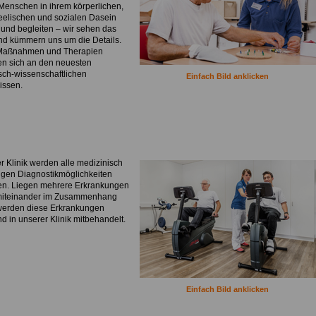
 Menschen in ihrem körperlichen,
seelischen und sozialen Dasein
 und begleiten – wir sehen das
d kümmern uns um die Details.
Maßnahmen und Therapien
ren sich an den neuesten
sch-wissenschaftlichen
Einfach Bild anklicken
issen.
r Klinik werden alle medizinisch
gen Diagnostikmöglichkeiten
n. Liegen mehrere Erkrankungen
 miteinander im Zusammenhang
werden diese Erkrankungen
d in unserer Klinik mitbehandelt.
.
Einfach Bild anklicken