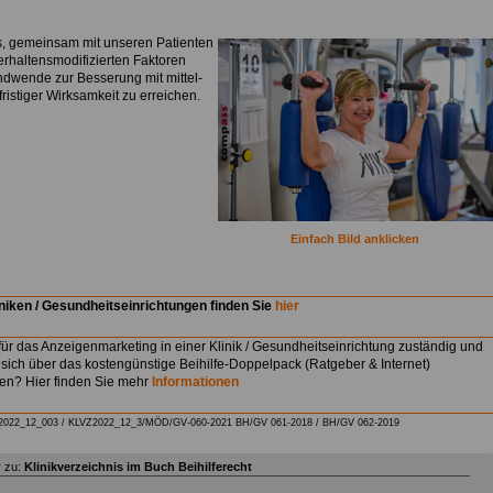
 es, gemeinsam mit unseren Patienten
verhaltensmodifizierten Faktoren
ndwende zur Besserung mit mittel-
ristiger Wirksamkeit zu erreichen.
Einfach Bild anklicken
niken / Gesundheitseinrichtungen finden Sie
hier
für das Anzeigenmarketing in einer Klinik / Gesundheitseinrichtung zuständig und
sich über das kostengünstige Beihilfe-Doppelpack (Ratgeber & Internet)
ren? Hier finden Sie mehr
Informationen
2022_12_003 /
KLVZ2022_12_3/
MÖD/GV-060-2021 BH/GV 061-2018
/
BH/GV 062-2019
 zu:
Klinikverzeichnis im Buch Beihilferecht