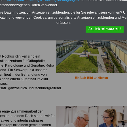
te "
Datenschutzerklärung & Nutzungsbedingungen
" können Sie sich darüber infor
personenbezogenen Daten verwendet.
hre Daten nutzen, um Anzeigen einzublenden, die für Sie relevant sein könnten? U
Einfach Bild anklicken
aten und verwenden Cookies, um personalisierte Anzeigen einzublenden und Me
erfassen.
Ja, ich stimme zu!
onen:
t Rochus Kliniken sind ein
tationszentrum für Orthopädie,
ie, Kardiologie und Geriatrie. Reha
ona. Ein Schwerpunkt unserer
en liegt in der Behandlung von
Einfach Bild anklicken
n nach einem Aufenthalt im Akut-
haus.
satz: ganzheitlich und fachübergreifend.
e enge Zusammenarbeit der
gen unter einem Dach stehen wir für
ratives und interdisziplinäres
ekonzept mit einem gemeinsamen