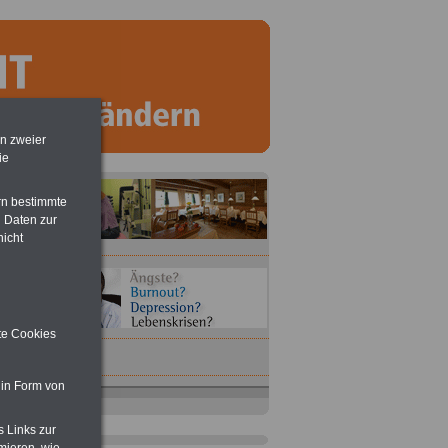
en zweier
ie
rn bestimmte
 Daten zur
nicht
ite Cookies
 in Form von
Taschenbuch
Beihilferecht in
Bund und Ländern
für nur 7,50 Euro
s Links zur