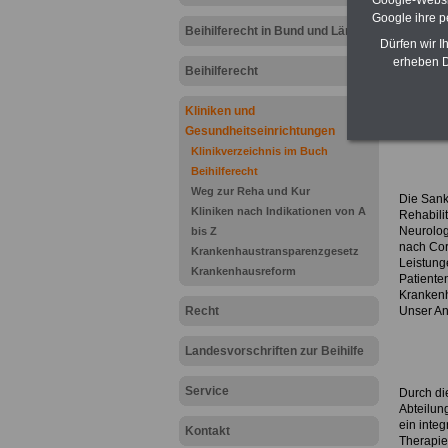
Google-Websi
.:
Google ihre 
.
Beihilferecht in Bund und Ländern
Dürfen wir I
.
erheben D
Beihilferecht
.
Profil
Kliniken und
Indikati
Gesundheitseinrichtungen
Klinikverzeichnis im Buch
Beihilferecht
Weg zur Reha und Kur
Die Sank
Kliniken nach Indikationen von A
Rehabili
Neurolog
bis Z
nach Cor
Krankenhaustransparenzgesetz
Leistung
Krankenhausreform
Patiente
Kranken
Recht
Unser An
.
Landesvorschriften zur Beihilfe
.
Service
Durch di
Abteilun
ein integ
Kontakt
Therapi