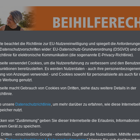
e beachtet die Richtlinie zur EU-Nutzereinwilligung und spiegelt die Anforderung
 Datenschutzvorschriften wider: EU-Datenschutz-Grundverordnung (DSGVO) und d
chtlinie für elektronische Kommunikation (die sogenannte E-Privacy-Richtlinie).
tseite verwendet Cookies, um die Nutzererfahrung zu verbessern und den Benutze
unktionen bereitzustellen. Es werden Nutzerdaten - auch ihre personenbezogenen
ung von Anzeigen verwendet - und Cookies sowohl für personalisierte als auch für 
te Werbung genutzt.
hönborn - cts Sankt Rochus Kliniken
tseite macht Gebrauch von Cookies von Dritten, siehe dazu weitere Details in der
t Rochus Kliniken
htlinie.
chus-Allee 1 - 11
ad Schönborn
te unsere
Datenschutzrichtlinie
, um mehr darüber zu erfahren, wie diese Internetse
2 53 / 82 - 0
peicher nutzt.
2 53 / 82 - 4005
kt-rochus-kliniken.de
cken von "Zustimmung" geben Sie dieser Internetseite die Erlaubnis, Informationen
t-rochus-kliniken.de
hrem Gerät zu speichern.
ritten - einschließlich Google - ebenfalls Zugriff auf die Nutzerdaten. Mithilfe eine