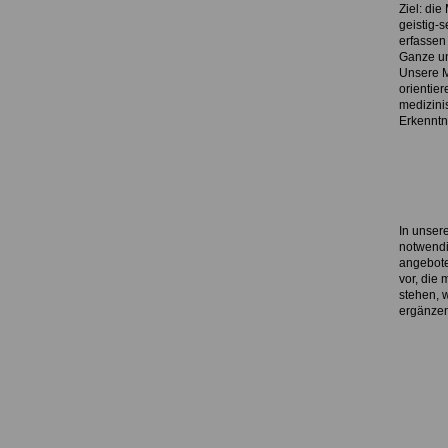
Ziel: die
geistig-
erfassen
Ganze un
Unsere 
orientie
medizini
Erkenntn
In unsere
notwendi
angebote
vor, die
stehen, 
ergänzen
.