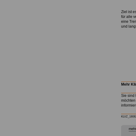
Ziel ist
für alle 
eine Tre
und langf
.
Mehr Kli
Sie sind 
möchten 
informie
KLVZ_1808
mehr