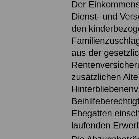
Der Einkommensb
Dienst- und Ver
den kinderbezoge
Familienzuschla
aus der gesetzli
Rentenversicher
zusätzlichen Alte
Hinterbliebenen
Beihilfeberechti
Ehegatten einsch
laufenden Erwe