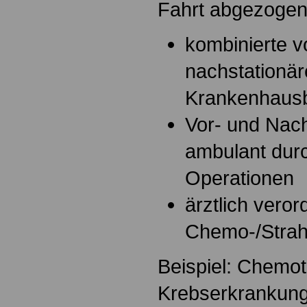
Fahrt abgezogen
kombinierte vo
nachstationä
Krankenhaus
Vor- und Nac
ambulant dur
Operationen
ärztlich vero
Chemo-/Strahl
Beispiel: Chemot
Krebserkrankun