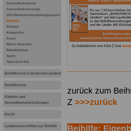
Gesundheitsberufe
Gesundheitsvorsorge
GKV-Wettbewerbsstärkungsgesetz
Infothek
Kliniken
Kneipp-Kur
Kuren
Mutter-Kind-Kur
Zu Indikationen von A bis Z und
ausge
Rehabilitation
Sucht
Vater-Kind-Kur
Beihilferecht in Bund und Ländern
.
Beihilferecht
zurück zum Beihi
Kliniken und
Z
>>>zurück
Gesundheitseinrichtungen
Recht
Beihilfe: Eigen
Landesvorschriften zur Beihilfe