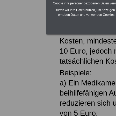
Google ihre personenbezogenen Daten verw
Eigenbehalte von
Dürfen wir Ihre Daten nutzen, um Anzeigen 
erheben Daten und verwenden Cookies, 
Aufwendungen a
1. Arznei- und V
Kosten, mindest
10 Euro, jedoch n
tatsächlichen Ko
Beispiele:
a) Ein Medikamen
beihilfefähigen
reduzieren sich
von 5 Euro.