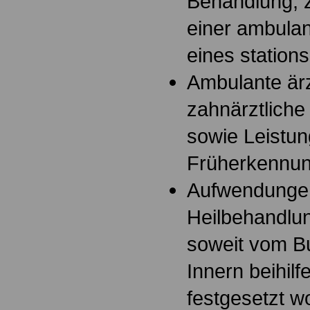
Behandlung, 
einer ambulan
eines stations
Ambulante ärz
zahnärztliche
sowie Leistun
Früherkennun
Aufwendungen
Heilbehandlun
soweit vom B
Innern beihil
festgesetzt w