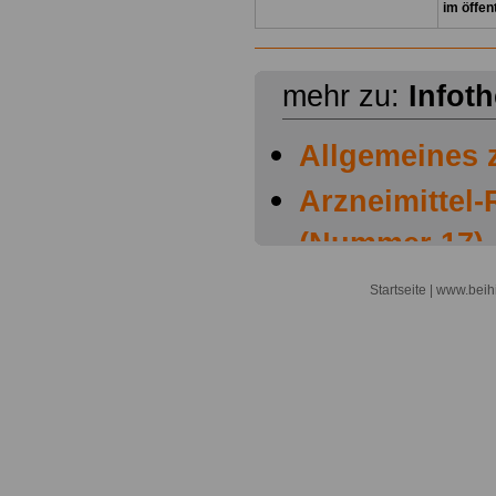
im öffen
mehr zu:
Infot
Allgemeines z
Arzneimittel-
(Nummer 17)
Beihilfe: Amb
Startseite
| www.beihi
psychotherap
Beihilfe: Arzn
Beihilfe: Be
Beihilfe: Eig