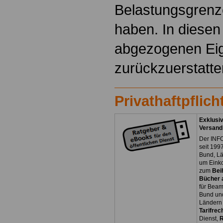
Belastungsgrenze
haben. In diesen 
abgezogenen Ei
zurückzuerstatte
Privathaftpflic
Exklusiv
Versand
Der INFO
seit 1997
Bund, L
um Eink
zum
Bei
Bücher a
für Bea
Bund un
Ländern 
Tarifrec
Dienst,
R