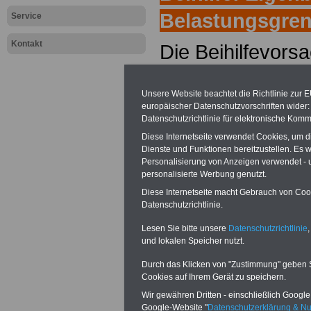
Belastungsgre
Service
Kontakt
Die Beihilfevorsa
Beamtinnen und 
Unsere Website beachtet die Richtlinie zur 
zur Beihilfeberec
europäischer Datenschutzvorschriften wide
Datenschutzrichtlinie für elektronische Komm
informieren wir S
Diese Internetseite verwendet Cookies, um 
Dienste und Funktionen bereitzustellen. Es
wichtige Besti
Personalisierung von Anzeigen verwendet - un
personalisierte Werbung genutzt.
Themengebiet "E
Diese Internetseite macht Gebrauch von Cooki
Datenschutzrichtlinie.
Belastungsgrenz
Lesen Sie bitte unsere
Datenschutzrichtlinie
,
und lokalen Speicher nutzt.
Durch das Klicken von "Zustimmung" geben Sie
Eigenbehalte
Cookies auf Ihrem Gerät zu speichern.
Wir gewähren Dritten - einschließlich Google -
In folgenden Fäl
Google-Website "
Datenschutzerklärung & N