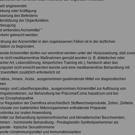
onell angewendet:
ärkung oder Kräftigung
esserung des Befindens
nterstützung der Organfunktion
orbeugung
ld wirkendes Arzneimittel "
erkehr gebracht werden.
dnung der Arzneimittel in den zugelassenen Fällen ist in der ärztlichen
ation zu begründen.
gende Arzneimittel dürfen nur verordnet werden unter der Voraussetzung, daß zuvo
ne nicht medikamentöse Maßnahmen genutzt wurden (z. B. diätetischer oder
scher Art, Lebensführung, körperliches Training etc.), hierdurch aber das
ngsziel nicht erreicht werden konnte und eine medikamentöse Behandlung mit
zneimitteln zusätzlich erforderlich ist:
nativa , Amara , Acida , ausgenommen gasbindende Mittel vor diagnostischen
men
nwegs- und Lebertherapeutika , ausgenommen Arzneimittel zur Auflösung von
ringallensteinen, zur Behandlung bei Präcoma/Coma hepaticum und bei
her Encephalopathie
 zur Regulation der Darmflora einschließlich Stoffwechselprodukte, Zellen, Zellteile
olysate von bakteriellen Mikroorganismen enthaltende Präparate
ypotonika zur oralen Anwendung
imittel zur Behandlung dysmenorrhoischer und klimakterischer Beschwerden,
men: - hormonelle Behandlung - Prostaglandin-Synthetasehemmer als
arate - topische Sexualhormone
nannte Umstimmungsmittel und Immunstimulantien