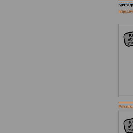
Sterbege
https:/
Privatha