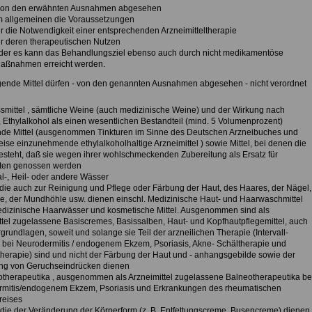
on den erwähnten Ausnahmen abgesehen
m allgemeinen die Voraussetzungen
ür die Notwendigkeit einer entsprechenden Arzneimitteltherapie
ür deren therapeutischen Nutzen
der es kann das Behandlungsziel ebenso auch durch nicht medikamentöse
aßnahmen erreicht werden.
gende Mittel dürfen - von den genannten Ausnahmen abgesehen - nicht verordnet
smittel , sämtliche Weine (auch medizinische Weine) und der Wirkung nach
, Ethylalkohol als einen wesentlichen Bestandteil (mind. 5 Volumenprozent)
nde Mittel (ausgenommen Tinkturen im Sinne des Deutschen Arzneibuches und
ise einzunehmende ethylalkoholhaltige Arzneimittel ) sowie Mittel, bei denen die
esteht, daß sie wegen ihrer wohlschmeckenden Zubereitung als Ersatz für
ten genossen werden
al-, Heil- oder andere Wässer
l, die auch zur Reinigung und Pflege oder Färbung der Haut, des Haares, der Nägel,
e, der Mundhöhle usw. dienen einschl. Medizinische Haut- und Haarwaschmittel
dizinische Haarwässer und kosmetische Mittel. Ausgenommen sind als
ttel zugelassene Basiscremes, Basissalben, Haut- und Kopfhautpflegemittel, auch
rundlagen, soweit und solange sie Teil der arzneilichen Therapie (Intervall-
 bei Neurodermitis / endogenem Ekzem, Psoriasis, Akne- Schältherapie und
therapie) sind und nicht der Färbung der Haut und - anhangsgebilde sowie der
ung von Geruchseindrücken dienen
otherapeutika , ausgenommen als Arzneimittel zugelassene Balneotherapeutika be
mitis/endogenem Ekzem, Psoriasis und Erkrankungen des rheumatischen
reises
l, die der Veränderung der Körperform (z. B. Entfettungscreme, Busencreme) dienen