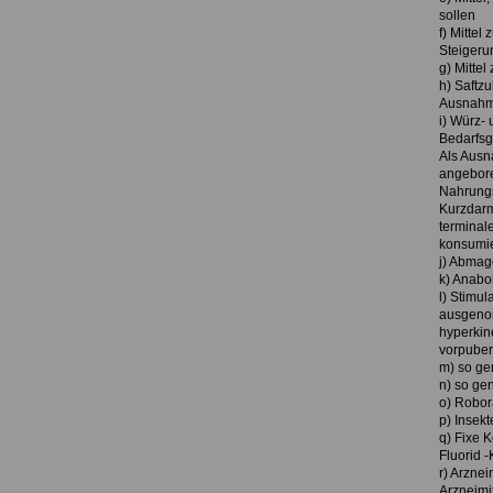
sollen
f) Mittel
Steigeru
g) Mitte
h) Saftz
Ausnahm
i) Würz- 
Bedarfsg
Als Ausn
angebore
Nahrungs
Kurzdarm
terminal
konsumie
j) Abmag
k) Anabo
l) Stimul
ausgenom
hyperkin
vorpuber
m) so ge
n) so gen
o) Robor
p) Insek
q) Fixe 
Fluorid 
r) Arznei
Arzneimi