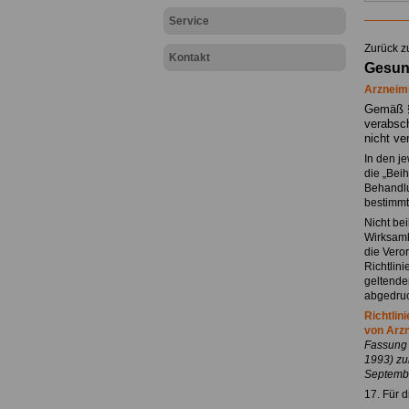
Service
.
Zurück z
Kontakt
Gesund
Arzneimi
Gemäß §
verabsch
nicht ve
In den je
die „Beih
Behandlu
bestimmt
Nicht bei
Wirksamke
die Veror
Richtlin
geltende
abgedruc
Richtlin
von Arzn
Fassung 
1993) zu
Septemb
17. Für 