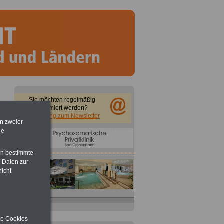
Taschenbuch
Beihilferecht in
Bund und Ländern
für nur 7,50 Euro
Sie möchten regelmäßig
informiert werden?
Anmeldung zum Newsletter
en zweier
ie
rn bestimmte
 Daten zur
nicht
ite Cookies