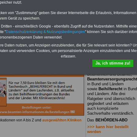
sowie
Beihilferecht
in Bund
peicher nutzt.
und Ländern. Alle drei
Ratgeber sind übersichtlich
cken von "Zustimmung" geben Sie dieser Internetseite die Erlaubnis, Informationen
gegliedert und erläutern
hrem Gerät zu speichern.
auch komplizierte
ikationen von A bis Z und
ausgewählten Kliniken
Sachverhalte verständlich.
ritten - einschließlich Google - ebenfalls Zugriff auf die Nutzerdaten. Mithilfe eine
Das
BEHÖRDEN-ABO
>>>
te "
Datenschutzerklärung & Nutzungsbedingungen
" können Sie sich darüber infor
kann hier bestellt werden
personenbezogenen Daten verwendet.
hre Daten nutzen, um Anzeigen einzublenden, die für Sie relevant sein könnten? U
aten und verwenden Cookies, um personalisierte Anzeigen einzublenden und Me
erfassen.
BEHÖRDEN-ABO
mit drei
Neu aufgelegt: Juli 2025
Ja, ich stimme zu!
Ratgebern für nur 22,50
Euro:
Wissenswertes
für
Beamtinnen und Beamte,
Beamtenversorgungsrecht
in Bund und Ländern
sowie
Beihilferecht
in Bund
und Ländern. Alle drei
Ratgeber sind übersichtlich
gegliedert und erläutern
auch komplizierte
Sachverhalte verständlich.
Das
BEHÖRDEN-ABO
ikationen von A bis Z und
ausgewählten Kliniken
>>> kann hier bestellt
werden