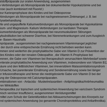
alstoffpräparate zur oralen Anwendung, ausgenommen
m-Verbindungen als Monopräparate bei dokumentierter Hypokalziämie und bei
se (auch kombiniert mit Fluorid )
d zur Kariesprophylaxe des Kindes und bei Osteoporose
erbindungen als Monopräparate bei nachgewiesenem Zinkmangel, z. B. bei
lysebehandlung
erte und ungepufferte Kaliumverbindungen als Monopräparate bei Hypokaliämie
ium- und Magnesium- Kalium-Verbindungen zur kardialen Therapie
iumverbindungen als Monopräparate bei neuromuskulären Störungen
olytsubstitution bei schwerer Diarrhoe, bei Nierenerkrankungen und zum Ausgleich
e- Basen-Haushalts
inpräparate , ausgenommen bei nachgewiesenem Vitaminmangel jeglicher
 der durch eine entsprechende Ernährung nicht behoben werden kann.
men sind weiterhin die prophylaktische Gabe von Vitamin D zur Prävention der
 des Kindes oder der renalen Osteopathie , die Vitamin K-Prophylaxe bei
enen, die Gabe von Vitaminen bei therapeutisch verursachtem Mehrbedarf sowie
enterale prophylaktische Anwendung von Vitaminen, insbesondere von Vitamin B1
säure und den fettlöslichen Vitaminen, bei irreversiblem Malassimilationssyndrom
r Ursache, bei parenteraler Ernährung und Sondenernährung sowie bei länger
r Infusionstherapie und ferner die niedrigdosierte Gabe von Vitamin D bei der
ng der Osteoporose mit Calciumpräparaten.
ombinationen von - Antacida - Muskelrelaxantien - Antiphlogistika/Antirheumatika
ren Wirkstoffen
therapeutika zur topischen und systemischen Anwendung bei varicösem Syndrom
nisch venöser Insuffizienz, ausgenommen Verödungsmittel
imittel zum Schutz der Gelenkfunktion bei Abbauerscheinungen des Knorpels zur
und systemischen Anwendung (so genannte Chondroprotektiva und Antiarthrotika).