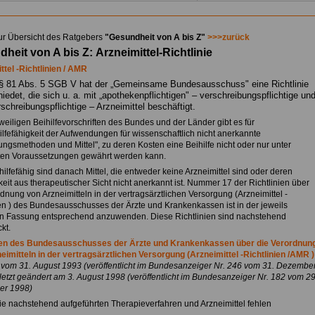
ur Übersicht des Ratgebers
"Gesundheit von A bis Z"
>>>zurück
heit von A bis Z:
Arzneimittel-Richtlinie
ttel -Richtlinien / AMR
 81 Abs. 5 SGB V hat der „Gemeinsame Bundesausschuss" eine Richtlinie
iedet, die sich u. a. mit „apothekenpflichtigen" – verschreibungspflichtige un
rschreibungspflichtige – Arzneimittel beschäftigt.
weiligen Beihilfevorschriften des Bundes und der Länder gibt es für
ilfefähigkeit der Aufwendungen für wissenschaftlich nicht anerkannte
ngsmethoden und Mittel", zu deren Kosten eine Beihilfe nicht oder nur unter
en Voraussetzungen gewährt werden kann.
hilfefähig sind danach Mittel, die entweder keine Arzneimittel sind oder deren
it aus therapeutischer Sicht nicht anerkannt ist. Nummer 17 der Richtlinien über
dnung von Arzneimitteln in der vertragsärztlichen Versorgung (Arzneimittel -
ien ) des Bundesausschusses der Ärzte und Krankenkassen ist in der jeweils
n Fassung entsprechend anzuwenden. Diese Richtlinien sind nachstehend
kt.
ien des Bundesausschusses der Ärzte und Krankenkassen über die Verordnun
eimitteln in der vertragsärztlichen Versorgung (Arzneimittel -Richtlinien /AMR )
vom 31. August 1993 (veröffentlicht im Bundesanzeiger Nr. 246 vom 31. Dezembe
letzt geändert am 3. August 1998 (veröffentlicht im Bundesanzeiger Nr. 182 vom 29
er 1998)
die nachstehend aufgeführten Therapieverfahren und Arzneimittel fehlen