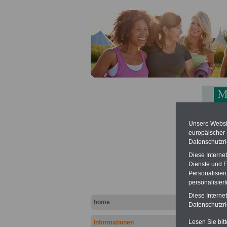
Unsere Websit
Arznei
europäischer
Datenschutzri
Privatha
Diese Interne
Dienste und F
Personalisier
personalisier
Diese Interne
home
Datenschutzric
Lesen Sie bit
Informationen