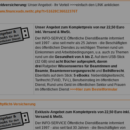
ldversicherung:
Unser Angebot - Ihr Vorteil >>>einfach den LINK anklicken
/www.financeads.net/tc.php?t=51628C36022376T
Unser Angebot zum Komplettpreis von nur 22,50 Euro
inkl. Versand & MwSt.
Der INFO-SERVICE Öffentliche Dienst/Beamte informiert
seit 1997 - also seit mehr als 25 Jahren - die Beschäftigten
des öffentlichen Dienstes zu wichtigen Themen rund um
Einkommen und Arbeitsbedingungen, u.a. auch zu Themen
rund um die
Gesundheit von A bis Z.
Auf dem USB-Stick
(32 GB) sind
acht Bücher aufgespielt, davon
drei
Ratgeber
Wissenswertes für Beamtinnen und
Beamte
,
Beamtenversorgungsrecht
und
Beihilferecht
.
Ebenfalls auf dem Stick:
5 eBooks
: Nebentätigkeitsrecht,
Tarifrecht (TVöD, TV-L), Berufseinstieg im öffentlichen
Dienst, Rund ums Geld im öffentlichen Sektor und Frauen
im öffentlichen Dienst
>>>Hier zum Bestellformular
ftpflicht-Versicherung
Exklusiv-Angebot zum Komplettpreis von 22,50 Euro inkl.
Versand & MwSt.
Der INFO-SERVICE Öffentliche Dienst/Beamte informiert
seit 1997 - also seit fast 30 Jahren - die Beschäftigten von