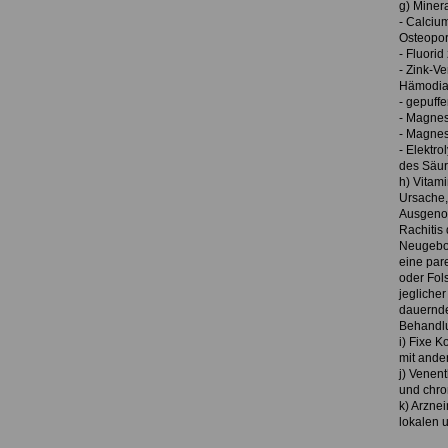
g) Miner
- Calciu
Osteoporo
- Fluori
- Zink-V
Hämodia
- gepuff
- Magnes
- Magnes
- Elektr
des Säur
h) Vitam
Ursache,
Ausgenom
Rachitis
Neugebor
eine par
oder Fol
jegliche
dauernde
Behandlu
i) Fixe K
mit ande
j) Venen
und chro
k) Arzne
lokalen 