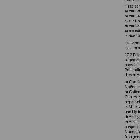
"Traditi
a) zur St
b) zur B
c) zur U
d) zur V
e) als mi
in den V
Die Veror
Dokument
17.2 Fol
allgemei
physikali
Behandlu
diesen Ar
a) Carmi
Maßnah
b) Galle
Choleste
hepatisc
c) Mittel
und Hydr
d) Antih
e) Arzne
ausgenom
Monopräp
f) so ge