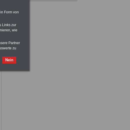
Taschenbuch
Beihilferecht in
Bund und Ländern
für nur 7,50 Euro
 in Form von
s Links zur
mieren, wie
nsere Partner
sswerte zu
Nein