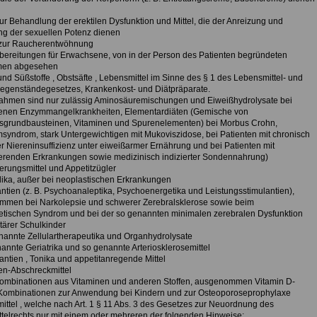
 zur Behandlung der erektilen Dysfunktion und Mittel, die der Anreizung und
ng der sexuellen Potenz dienen
l zur Raucherentwöhnung
ubereitungen für Erwachsene, von in der Person des Patienten begründeten
en abgesehen
und Süßstoffe , Obstsäfte , Lebensmittel im Sinne des § 1 des Lebensmittel- und
egenständegesetzes, Krankenkost- und Diätpräparate.
ahmen sind nur zulässig Aminosäuremischungen und Eiweißhydrolysate bei
nen Enzymmangelkrankheiten, Elementardiäten (Gemische von
grundbausteinen, Vitaminen und Spurenelementen) bei Morbus Crohn,
syndrom, stark Untergewichtigen mit Mukoviszidose, bei Patienten mit chronisch
er Niereninsuffizienz unter eiweißarmer Ernährung und bei Patienten mit
renden Erkrankungen sowie medizinisch indizierter Sondennahrung)
erungsmittel und Appetitzügler
lika, außer bei neoplastischen Erkrankungen
antien (z. B. Psychoanaleptika, Psychoenergetika und Leistungsstimulantien),
men bei Narkolepsie und schwerer Zerebralsklerose sowie beim
etischen Syndrom und bei der so genannten minimalen zerebralen Dysfunktion
tärer Schulkinder
nannte Zellulartherapeutika und Organhydrolysate
annte Geriatrika und so genannte Arteriosklerosemittel
antien , Tonika und appetitanregende Mittel
ten-Abschreckmittel
Kombinationen aus Vitaminen und anderen Stoffen, ausgenommen Vitamin D-
-Kombinationen zur Anwendung bei Kindern und zur Osteoporoseprophylaxe
mittel , welche nach Art. 1 § 11 Abs. 3 des Gesetzes zur Neuordnung des
ttelrechts nur mit einem oder mehreren der folgenden Hinweise: