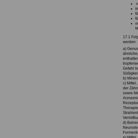
v
i
f
f
o
M
17.1 Fol
werden:
a) Genus
ähnliche
enthalte
tropfenwe
Gefahr b
Süßigkei
b) Miner
c) Mitte
der Zähn
sowie Me
Arzneimi
Rezepturg
Therapie
Strahlen
Vermittl
d) Balne
Neuroder
Formenk
e) Mitte