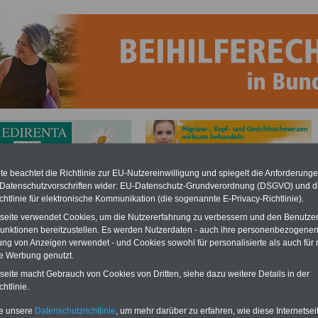
e beachtet die Richtlinie zur EU-Nutzereinwilligung und spiegelt die Anforderung
mittel-Richtlinen - AMR (Nummer 17)
 Datenschutzvorschriften wider: EU-Datenschutz-Grundverordnung (DSGVO) und d
chtlinie für elektronische Kommunikation (die sogenannte E-Privacy-Richtlinie).
ftpflicht-Versicherung
tseite verwendet Cookies, um die Nutzererfahrung zu verbessern und den Benutze
BEHÖRDEN-ABO
mit drei
Neu aufgelegt: Juli 2025
unktionen bereitzustellen. Es werden Nutzerdaten - auch ihre personenbezogenen
Ratgebern zum
ung von Anzeigen verwendet - und Cookies sowohl für personalisierte als auch für 
Pauschalpreis von 22,50
te Werbung genutzt.
Euro (inkl. Versand und
MwSt.):
Wissenswertes
für
tseite macht Gebrauch von Cookies von Dritten, siehe dazu weitere Details in der
Beamtinnen und Beamte,
htlinie.
Beamtenversorgungsrecht
in Bund und Ländern
te unsere
Datenschutzrichtlinie
, um mehr darüber zu erfahren, wie diese Internetse