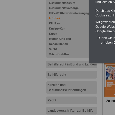
und lokalen S
Gesundheitsberufe
Gesundheitsvorsorge
Durch das Kli
GKV-Wettbewerbsstärkungsgesetz
Cookies auf I
Infothek
Zu Ind
Wir gewähren D
Kliniken
Google-Websi
Kneipp-Kur
Google ihre 
Kuren
Dürfen wir I
Mutter-Kind-Kur
erheben D
.
Rehabilitation
Sucht
Vater-Kind-Kur
Beihilferecht in Bund und Ländern
Beihilferecht
Kliniken und
Gesundheitseinrichtungen
Recht
Zu Ind
Landesvorschriften zur Beihilfe