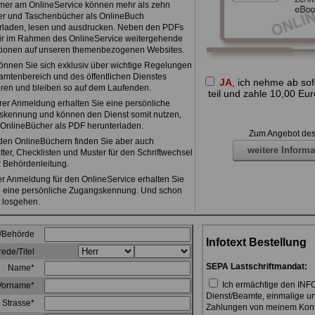
mer am OnlineService können mehr als zehn
r und Taschenbücher als OnlineBuch
rladen, lesen und ausdrucken. Neben den PDFs
wir im Rahmen des OnlineService weitergehende
tionen auf unseren themenbezogenen Websites.
önnen Sie sich exklusiv über wichtige Regelungen
mtenbereich und des öffentlichen Dienstes
JA
, ich nehme ab sof
eren und bleiben so auf dem Laufenden.
teil und zahle 10,00 Eur
rer Anmeldung erhalten Sie eine persönliche
kennung und können den Dienst somit nutzen,
e OnlineBücher als PDF herunterladen.
Zum Angebot des
en OnlineBüchern finden Sie aber auch
weitere Informa
tter, Checklisten und Muster für den Schriftwechsel
r Behördenleitung.
r Anmeldung für den OnlineService erhalten Sie
l eine persönliche Zugangskennung. Und schon
 losgehen.
/Behörde
Infotext Bestellung
ede/Titel
SEPA Lastschriftmandat:
Name*
Ich ermächtige den INF
Vorname*
Dienst/Beamte, einmalige u
Strasse*
Zahlungen von meinem Konto 