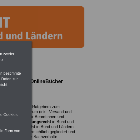
en zweier
ie
rn bestimmte
 Daten zur
mehr als zehn OnlineBücher
nicht
EN-ABO
mit drei Ratgebern zum
preis von 22,50 Euro (inkl. Versand und
ite Cookies
Wissenswertes
für Beamtinnen und
Beamtenversorgungsrecht
in Bund und
 sowie
Beihilferecht
in Bund und Ländern.
 in Form von
 Ratgeber sind übersichtlich gegliedert und
 auch komplizierte Sachverhalte