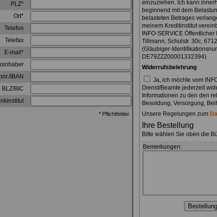
einzuziehen. Ich kann inner
PLZ*
beginnend mit dem Belastun
Ort*
belasteten Betrages verlange
meinem Kreditinstitut verei
Telefon
INFO-SERVICE Öffentlicher
Telefax
Tillmann, Schulstr. 30c, 6
(Gläubiger-Identifikationsn
E-mail*
DE79ZZZ00001332394)
oinhaber
Widerrufsbelehrung
onr./IBAN
Ja, ich möchte vom INF
Dienst/Beamte jederzeit wid
BLZ/BIC
Informationen zu den den re
nkinstitut
Besoldung, Versorgung, Beihi
Unsere Regelungen zum
Da
* Pflichtfelder
Ihre Bestellung
Bitte wählen Sie oben die B
Bemerkungen: