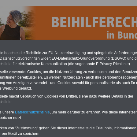
e beachtet die Richtlinie zur EU-Nutzereinwilligung und spiegelt die Anforderung
 Datenschutzvorschriften wider: EU-Datenschutz-Grundverordnung (DSGVO) und d
chtlinie für elektronische Kommunikation (die sogenannte E-Privacy-Richtlinie).
tseite verwendet Cookies, um die Nutzererfahrung zu verbessern und den Benutze
unktionen bereitzustellen. Es werden Nutzerdaten - auch ihre personenbezogenen
ferecht: OnlineService für nur 10 Euro im Jahr können Sie 
ung von Anzeigen verwendet - und Cookies sowohl für personalisierte als auch für 
erladen
te Werbung genutzt.
tseite macht Gebrauch von Cookies von Dritten, siehe dazu weitere Details in der
ftpflicht-Versicherung
htlinie.
BEHÖRD
Neu aufgelegt: Juli 2025
Pauschal
te unsere
Datenschutzrichtlinie
, um mehr darüber zu erfahren, wie diese Internetse
MwSt.):
peicher nutzt.
Beamte,
Ländern
cken von "Zustimmung" geben Sie dieser Internetseite die Erlaubnis, Informationen
Alle drei
hrem Gerät zu speichern.
erläutern