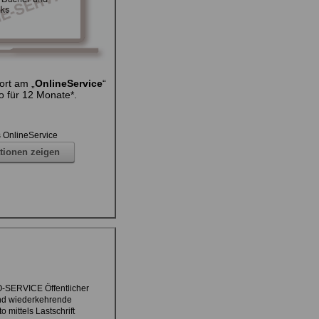
ort am „
OnlineService
“
o für 12 Monate*.
 OnlineService
tionen zeigen
O-SERVICE Öffentlicher
nd wiederkehrende
mittels Lastschrift