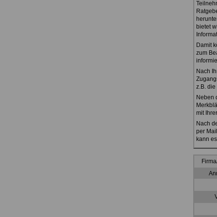
Teilneh
Ratgebe
herunte
bietet 
Informa
Damit k
zum Bea
informi
Nach Ih
Zugangs
z.B. di
Neben d
Merkblä
mit Ihre
Nach de
per Mai
kann es
Firma
Anr