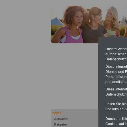
Unsere Websit
europäischer
Datenschutzri
Diese Interne
Dienste und F
Beihil
Personalisier
herunt
personalisier
Diese Interne
Privatha
Datenschutzric
Lesen Sie bit
und lokalen S
home
Durch das Kli
Aktuelles
Cookies auf I
Ratgeber