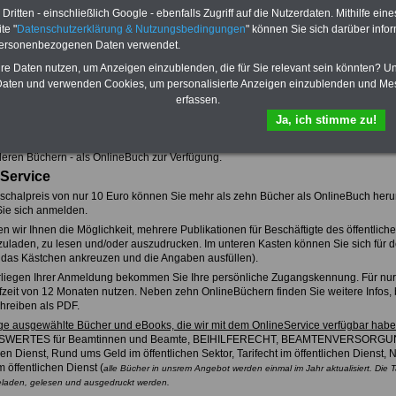
verständl
ritten - einschließlich Google - ebenfalls Zugriff auf die Nutzerdaten. Mithilfe eine
Das
BEH
te "
Datenschutzerklärung & Nutzungsbedingungen
" können Sie sich darüber infor
werden
personenbezogenen Daten verwendet.
Zu Indikationen von A bis Z und
ausgewählten Kliniken
hre Daten nutzen, um Anzeigen einzublenden, die für Sie relevant sein könnten? U
aten und verwenden Cookies, um personalisierte Anzeigen einzublenden und Me
erfassen.
Ja, ich stimme zu!
den Sie u.a. das informative und kompakte Nachschlagwerk "BEIHILFERECHT in B
ie das Werk als gedrucktes Buch bestellen
oder sich für den OnlineService anm
eren Büchern - als OnlineBuch zur Verfügung.
Service
chalpreis von nur 10 Euro können Sie mehr als zehn Bücher als OnlineBuch herun
ie sich anmelden.
en wir Ihnen die Möglichkeit, mehrere Publikationen für Beschäftigte des öffentli
zuladen, zu lesen und/oder auszudrucken. Im unteren Kasten können Sie sich für 
A
das Kästchen ankreuzen und die Angaben ausfüllen).
liegen Ihrer Anmeldung bekommen Sie Ihre persönliche Zugangskennung. Für nu
fzeit von 12 Monaten nutzen. Neben zehn OnlineBüchern finden Sie weitere Infos, b
hreiben als PDF.
ige ausgewählte Bücher und eBooks, die wir mit dem OnlineService verfügbar hab
WERTES für Beamtinnen und Beamte, BEIHILFERECHT, BEAMTENVERSORGU
hen Dienst, Rund ums Geld im öffentlichen Sektor, Tarifecht im öffentlichen Dienst, N
 öffentlichen Dienst (
alle Bücher in unsrem Angebot werden einmal im Jahr aktualisiert. Di
eladen, gelesen und
ausgedruckt werden.