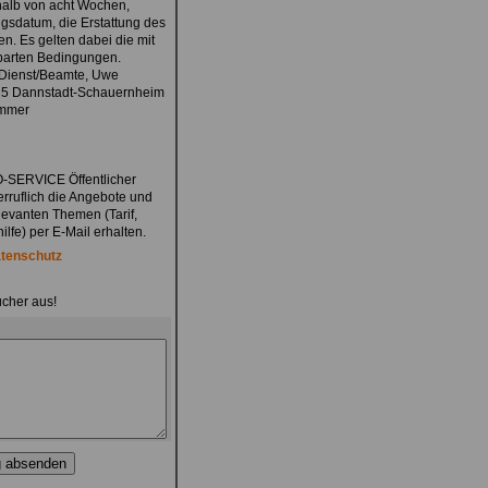
halb von acht Wochen,
gsdatum, die Erstattung des
n. Es gelten dabei die mit
nbarten Bedingungen.
 Dienst/Beamte, Uwe
7125 Dannstadt-Schauernheim
ummer
O-SERVICE Öffentlicher
erruflich die Angebote und
levanten Themen (Tarif,
lfe) per E-Mail erhalten.
tenschutz
ücher aus!