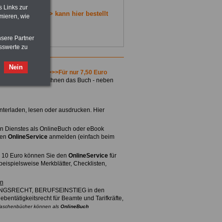
ich.
s Links zur
ÖRDEN-ABO
>>> kann hier bestellt
mieren, wie
nsere Partner
sswerte zu
Nein
und und Ländern".
>>>Für nur 7,50 Euro
elden. Dann steht Ihnen das Buch - neben
terladen, lesen oder ausdrucken. Hier
chen Dienstes als OnlineBuch oder eBook
den
OnlineService
anmelden (einfach beim
r 10 Euro können Sie den
OnlineService
für
eispielsweise Merkblätter, Checklisten,
en
NGSRECHT, BERUFSEINSTIEG in den
ebentätigkeitsrecht für Beamte und Tarifkräfte,
e Taschenbücher können als
OnlineBuch