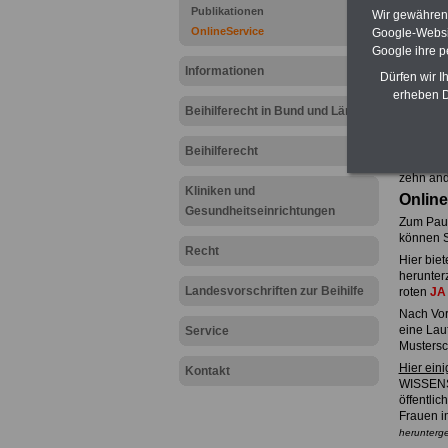
Publikationen
Wir gewähren D
OnlineService
Google-Websi
Google ihre 
Informationen
Dürfen wir I
erheben D
Beihilferecht in Bund und Ländern
.
Hier fin
Beihilferecht
können S
zehn and
Kliniken und
Online
Gesundheitseinrichtungen
Zum Paus
können S
Recht
Hier biet
herunter
Landesvorschriften zur Beihilfe
roten
J
Nach Vor
eine Lau
Service
Mustersc
Hier ein
Kontakt
WISSENS
öffentlic
Frauen im
herunterg