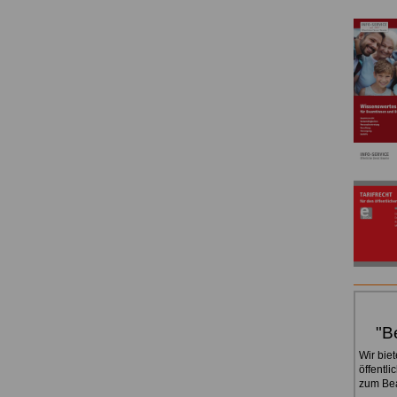
"B
Wir bie
öffentli
zum Bea